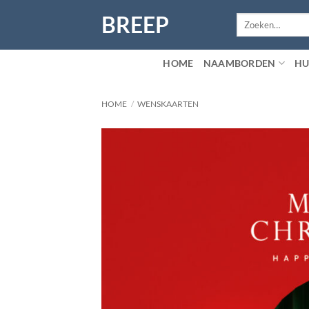
Ga
BREEP
Zoeken
naar
naar:
inhoud
HOME
NAAMBORDEN
HU
HOME
/
WENSKAARTEN