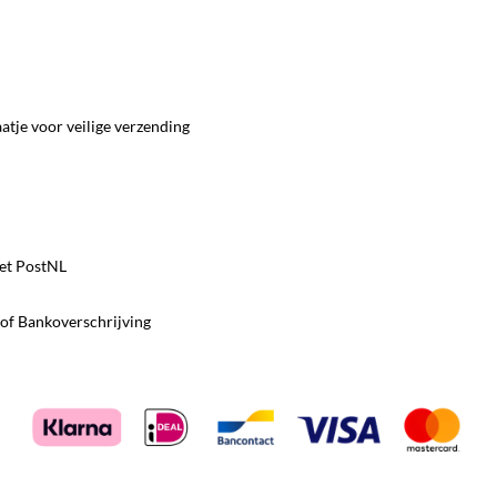
tje voor veilige verzending
et PostNL
 of Bankoverschrijving