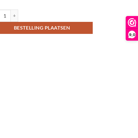
tkaart met kerstboom en kerstsokken aantal
BESTELLING PLAATSEN
9,0