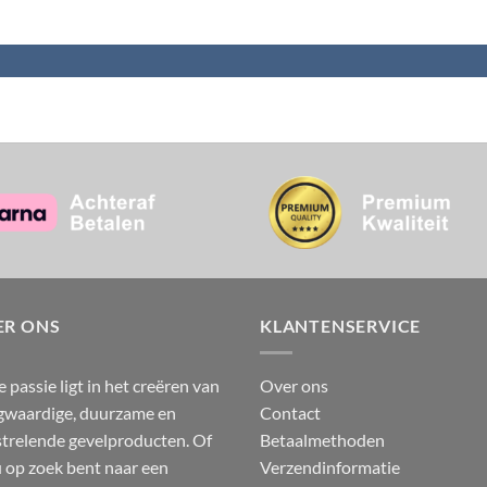
ER ONS
KLANTENSERVICE
 passie ligt in het creëren van
Over ons
waardige, duurzame en
Contact
trelende gevelproducten. Of
Betaalmethoden
u op zoek bent naar een
Verzendinformatie