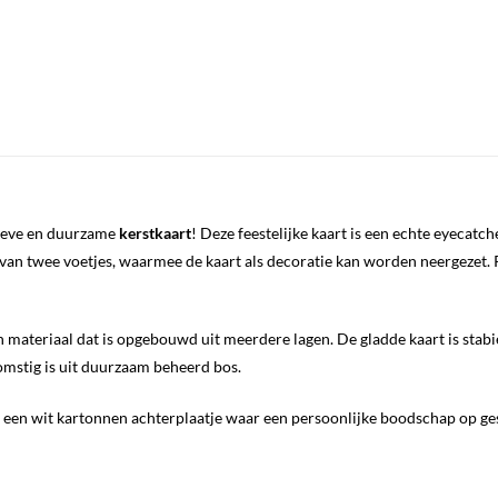
sieve en duurzame
kerstkaart
! Deze feestelijke kaart is een echte eyecat
van twee voetjes, waarmee de kaart als decoratie kan worden neergezet. Pe
materiaal dat is opgebouwd uit meerdere lagen. De gladde kaart is stabiel
omstig is uit duurzaam beheerd bos.
n een wit kartonnen achterplaatje waar een persoonlijke boodschap op g