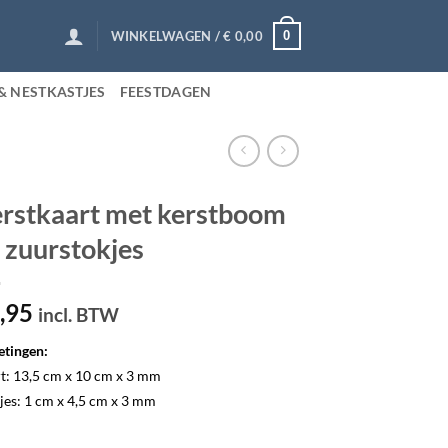
0
WINKELWAGEN /
€
0,00
& NESTKASTJES
FEESTDAGEN
rstkaart met kerstboom
 zuurstokjes
,95
incl. BTW
tingen:
t: 13,5 cm x 10 cm x 3 mm
jes: 1 cm x 4,5 cm x 3 mm