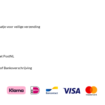
tje voor veilige verzending
et PostNL
 of Bankoverschrijving