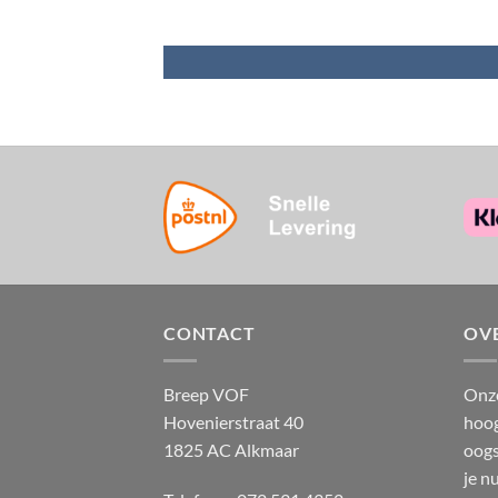
CONTACT
OV
Breep VOF
Onze
Hovenierstraat 40
hoog
1825 AC Alkmaar
oogs
je n