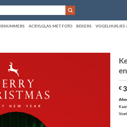
ISNUMMERS
ACRYLGLAS MET FOTO
BEKERS
VOGELHUISJES 
Ke
en
3
€
Afme
Kaar
Voet