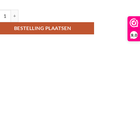
tkaart met kerstboom en zuurstokjes aantal
BESTELLING PLAATSEN
9,0