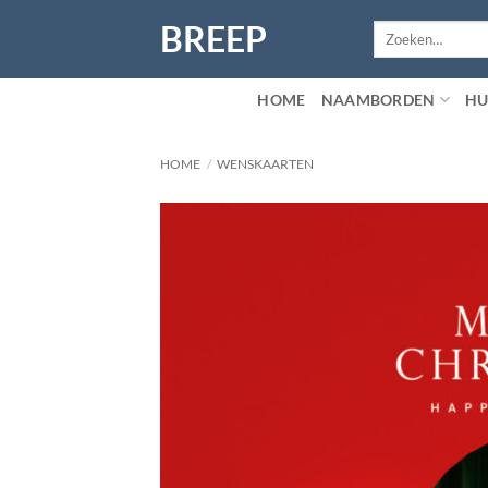
Ga
BREEP
Zoeken
naar
naar:
inhoud
HOME
NAAMBORDEN
HU
HOME
/
WENSKAARTEN