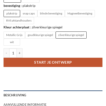
bevestiging
plakstrip
plakstrip
snap caps
blinde bevestiging
Magneetbevestiging
RVS afstandhouders
Kleur achterplaat
zilverkleurige spiegel
Metallic Grijs
goudkleurige spiegel
zilverkleurige spiegel
wit
Naambord Rechthoek Illustratie Kat aantal
START JE ONTWERP
BESCHRIJVING
AANVULLENDE INFORMATIE