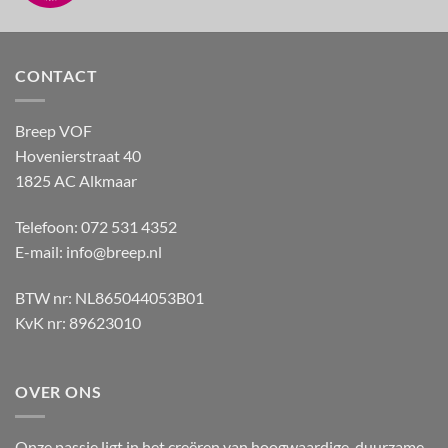
CONTACT
Breep VOF
Hovenierstraat 40
1825 AC Alkmaar
Telefoon: 072 531 4352
E-mail:
info@breep.nl
BTW nr: NL865044053B01
KvK nr: 89623010
OVER ONS
Onze passie ligt in het creëren van hoogwaardige, duurzame