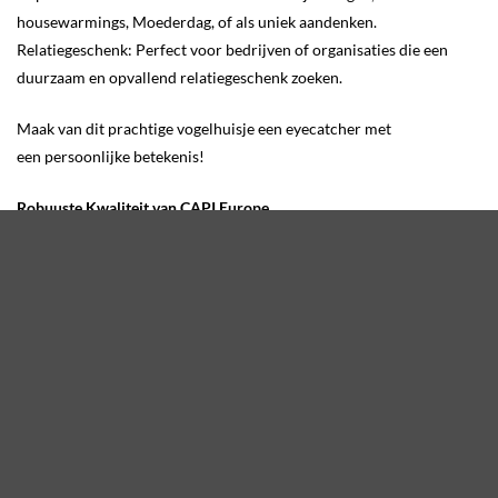
housewarmings, Moederdag, of als uniek aandenken.
Relatiegeschenk: Perfect voor bedrijven of organisaties die een
duurzaam en opvallend relatiegeschenk zoeken.
Maak van dit prachtige vogelhuisje een eyecatcher met
een persoonlijke betekenis!
Robuuste Kwaliteit van CAPI Europe
Het Vogelhuisje Oval van het gerenommeerde merk CAPI
Europe staat garant voor kwaliteit en duurzaamheid:
Afmetingen: Met een formaat van 24 x 19 x 23 cm (breedte x diepte
x hoogte) en een invliegopening van 33 mm is dit huisje perfect
geschikt voor de meest voorkomende tuinvogels, zoals de koolmees
en pimpelmees.
Duurzaam Materiaal: Gemaakt van duurzaam kunststof met een
natuurlijke uitstraling die perfect past in elke buitenomgeving. Het
vogelhuisje is gemaakt van gerecycled kunststof wat het huisje
duurzaam, lichtgewicht en stevig maakt en is aan het einde van de