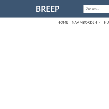
Ga
BREEP
Zoeken
naar
naar:
inhoud
HOME
NAAMBORDEN
HU