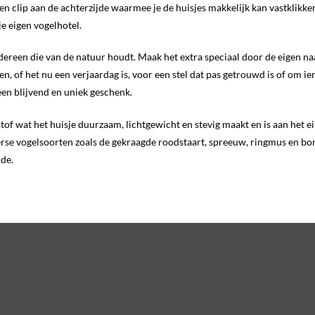
 een clip aan de achterzijde waarmee je de huisjes makkelijk kan vastklik
e eigen vogelhotel.
edereen die van de natuur houdt. Maak het extra speciaal door de eigen na
n, of het nu een verjaardag is, voor een stel dat pas getrouwd is of om 
een blijvend en uniek geschenk.
tof wat het huisje duurzaam, lichtgewicht en stevig maakt en is aan het 
verse vogelsoorten zoals de gekraagde roodstaart, spreeuw, ringmus en bo
de.