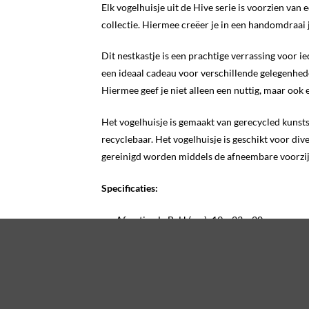
Elk vogelhuisje uit de Hive serie is voorzien van
collectie. Hiermee creëer je in een handomdraai j
Dit nestkastje is een prachtige verrassing voor i
een ideaal cadeau voor verschillende gelegenhede
Hiermee geef je niet alleen een nuttig, maar ook 
Het vogelhuisje is gemaakt van gerecycled kunsts
recyclebaar. Het vogelhuisje is geschikt voor di
gereinigd worden middels de afneembare voorzij
Specificaties:
Afmeting LxBxH (cm):
19 x 23 x 20 cm
Invliegopening: 33 mm
Materiaal
98% recycled kunststof
Vorstbestendig