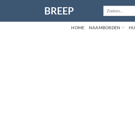
Ga
BREEP
Zoeken
naar
naar:
inhoud
HOME
NAAMBORDEN
HU