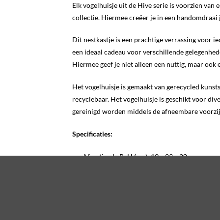
Elk vogelhuisje uit de Hive serie is voorzien van
collectie. Hiermee creëer je in een handomdraai j
Dit nestkastje is een prachtige verrassing voor i
een ideaal cadeau voor verschillende gelegenhede
Hiermee geef je niet alleen een nuttig, maar ook 
Het vogelhuisje is gemaakt van gerecycled kunsts
recyclebaar. Het vogelhuisje is geschikt voor di
gereinigd worden middels de afneembare voorzij
Specificaties:
Afmeting LxBxH (cm):
19 x 23 x 20 cm
Invliegopening: 33 mm
Materiaal
98% recycled kunststof
Vorstbestendig