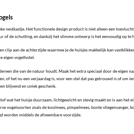
ogels
e nestkastje. Het functionele design product is niet alleen een toevluc
ur of de schutting, en dankzij het slimme ontwerp is het eenvoudig op te 
 een clip aan de achterzijde waarmee je de huisjes makkelijk kan vastklik
e eigen vogelhotel.
edereen die van de natuur houdt. Maak het extra speciaal door de eigen na
n, of het nu een verjaardag is, voor een stel dat pas getrouwd is of om 
een blijvend en uniek geschenk.
tof wat het huisje duurzaam, lichtgewicht en stevig maakt en is aan het 
iverse vogelsoorten zoals de koolmees, pimpelmees, bonte vliegenvanger, 
igd worden middels de afneembare voorzijde.