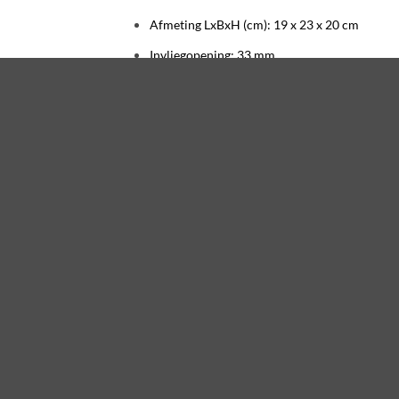
Afmeting LxBxH (cm):
19 x 23 x 20 cm
Invliegopening: 33 mm
Materiaal
98% recycled kunststof
Vorstbestendig
Breukbestendig
Lichtgewicht
100% recyclebaar
Gemaakt met gerecyclede materialen
Verzending en Betalen
Verzendkosten € 6,95 – Betrouwbaar geleve
Gratis verzending bij bestellingen vanaf € 75,
Veilig betalen met iDeal, Creditcard, Bancon