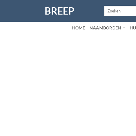
Ga
BREEP
Zoeken
naar
naar:
inhoud
HOME
NAAMBORDEN
HU