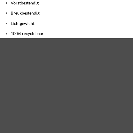
Vorstbestendig
Breukbestendig
Lichtgewicht
100% recyclebaar
Gemaakt met gerecyclede materialen
Verzending en Betalen
Verzendkosten € 6,95 – Betrouwbaar geleverd met PostNL
Gratis verzending bij bestellingen vanaf € 75,00
Veilig betalen met iDeal, Creditcard, Bancontact of
Bankoverschrijving
Tot 30 dagen uitgesteld betalen met Klarna
ACCESSOIRES HIVE NESTKASTJES