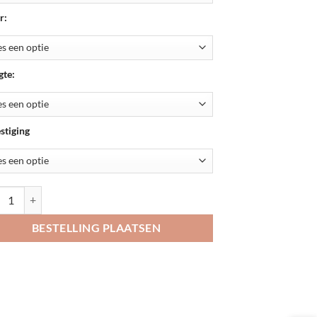
r:
te:
stiging
nummer/huisletter Arial aantal
BESTELLING PLAATSEN