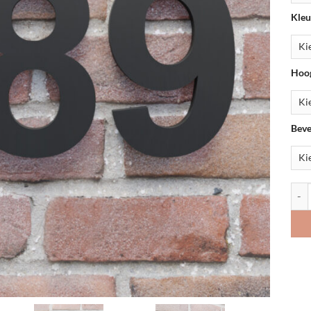
Kleu
Hoog
Beve
Huis