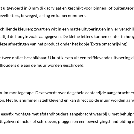
ust uitgevoerd in 8 mm dik acrylaat en geschikt voor binnen- of buitengebru
gevelletters, bewegwijzering en kamernummers.
rschillende kleuren; zwart en wit in een matte uitvoering en in vier vers
altijd de hoogte zoals aangegeven. De kleine letters kunnen echter in ho
cieze afmetingen van het product onder het kopje ‘Extra omschrijving’.
er twee opties beschikbaar. U kunt kiezen uit een zelfklevende uitvoering
ndhouders die aan de muur worden geschroefd.
huim montagetape. Deze wordt over de gehele achterzijde aangebracht en 
eton. Het huisnummer is zelfklevend en kan direct op de muur worden aan
n easyfix montage met afstandhouders aangebracht waarbij u met behulp v
 geleverd inclusief schroeven, pluggen en een bevestigingshandleiding e