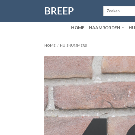
Ga
BREEP
Zoeken
naar
naar:
inhoud
HOME
NAAMBORDEN
HU
HOME
/
HUISNUMMERS