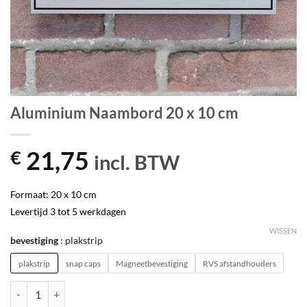
Aluminium Naambord 20 x 10 cm
21,75
€
incl. BTW
Formaat: 20 x 10 cm
Levertijd 3 tot 5 werkdagen
WISSEN
bevestiging
plakstrip
plakstrip
snap caps
Magneetbevestiging
RVS afstandhouders
Aluminium Naambord 20 x 10 cm aantal