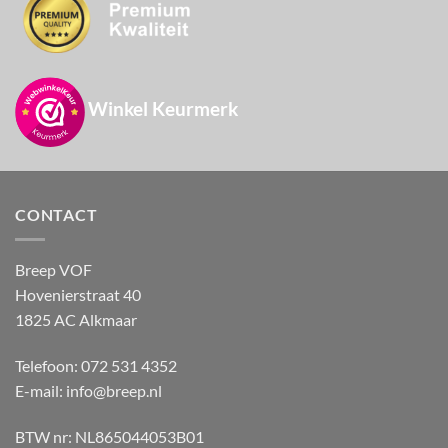
Winkel Keurmerk
CONTACT
Breep VOF
Hovenierstraat 40
1825 AC Alkmaar
Telefoon: 072 531 4352
E-mail:
info@breep.nl
BTW nr: NL865044053B01