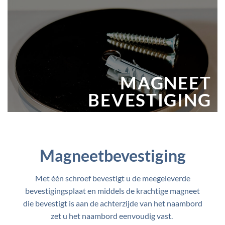
MAGNEET
BEVESTIGING
Magneetbevestiging
Met één schroef bevestigt u de meegeleverde
bevestigingsplaat en middels de krachtige magneet
die bevestigt is aan de achterzijde van het naambord
zet u het naambord eenvoudig vast.