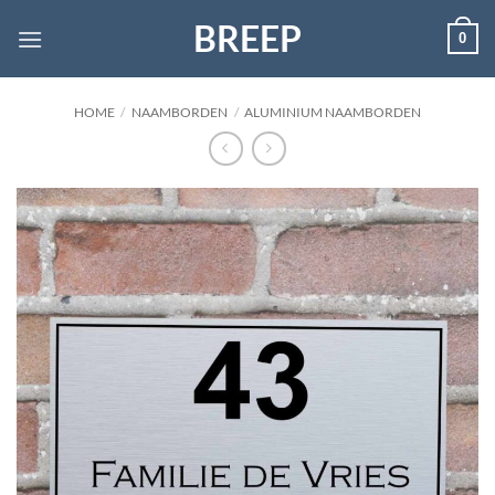
Ga
BREEP
0
naar
inhoud
HOME
/
NAAMBORDEN
/
ALUMINIUM NAAMBORDEN