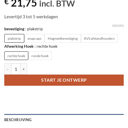
21,75
€
incl. BTW
Levertijd 3 tot 5 werkdagen
WISSEN
bevestiging
plakstrip
plakstrip
snapcaps
Magneetbevestiging
RVS afstandhouders
Afwerking Hoek
rechte hoek
rechte hoek
ronde hoek
Naambord Familie Brushed Aluminium aantal
START JE ONTWERP
BESCHRIJVING