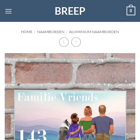
Ga
BREEP
0
naar
inhoud
HOME
/
NAAMBORDEN
/
ALUMINIUM NAAMBORDEN